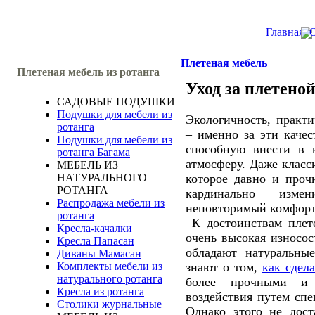
Главная
О
Плетеная мебель
Плетеная мебель из ротанга
Уход за плетено
САДОВЫЕ ПОДУШКИ
Подушки для мебели из
Экологичность, практи
ротанга
– именно за эти качес
Подушки для мебели из
способную внести в
ротанга Багама
атмосферу. Даже класси
МЕБЕЛЬ ИЗ
которое давно и про
НАТУРАЛЬНОГО
РОТАНГА
кардинально изме
Распродажа мебели из
неповторимый комфорт
ротанга
К достоинствам плет
Кресла-качалки
очень высокая износос
Кресла Папасан
обладают натуральны
Диваны Мамасан
знают о том,
как сдела
Комплекты мебели из
натурального ротанга
более прочными и
Кресла из ротанга
воздействия путем спе
Столики журнальные
Однако этого не дост