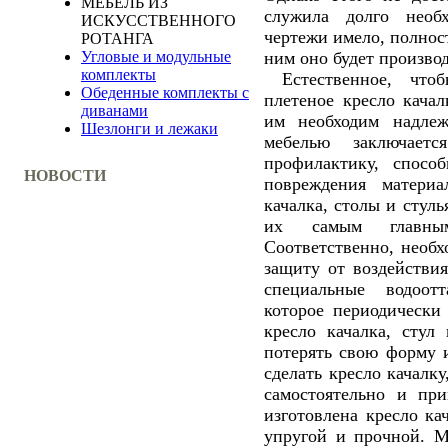
МЕБЕЛЬ ИЗ
служила долго необ
ИСКУССТВЕННОГО
чертежи имело, полнос
РОТАНГА
ним оно будет производ
Угловые и модульные
комплекты
Естественное, чтоб
Обеденные комплекты с
плетеное кресло качал
диванами
им необходим надлеж
Шезлонги и лежаки
мебелью заключает
профилактику, спосо
НОВОСТИ
повреждения материа
качалка, столы и стуль
их самым главным
Соответственно, необ
защиту от воздействия
специальные водоо
которое периодически
кресло качалка, стул
потерять свою форму и
сделать кресло качалк
самостоятельно и пр
изготовлена кресло ка
упругой и прочной. 