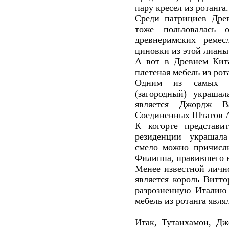
пару кресел из ротанга.
Среди патрициев Др
тоже пользовалась
древнеримских ремес
циновки из этой лианы
А вот в Древнем Кит
плетеная мебель из рот
Одним из самых и
(загородный) украшал
является Джордж В
Соединенных Штатов Ам
К когорте представи
резиденции украша
смело можно причисл
Филиппа, правившего в
Менее известной личн
является король Витт
разрозненную Италию 
мебель из ротанга явля
Итак, Тутанхамон, Д