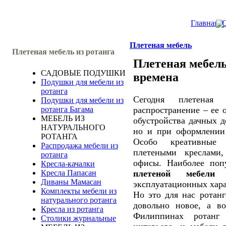
Главная
О
Плетеная мебель
Плетеная мебель из ротанга
Плетеная мебель
САДОВЫЕ ПОДУШКИ
времена
Подушки для мебели из
ротанга
Сегодня плетеная 
Подушки для мебели из
распространение – ее 
ротанга Багама
МЕБЕЛЬ ИЗ
обустройства дачных д
НАТУРАЛЬНОГО
но и при оформлении 
РОТАНГА
Особо креативные 
Распродажа мебели из
плетеными креслами,
ротанга
офисы. Наиболее поп
Кресла-качалки
плетеной мебели
в
Кресла Папасан
Диваны Мамасан
эксплуатационных хара
Комплекты мебели из
Но это для нас ротанг
натурального ротанга
довольно новое, а в
Кресла из ротанга
Филиппинах ротанг 
Столики журнальные