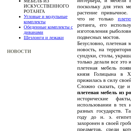
интерьера, и мебели 
МЕБЕЛЬ ИЗ
поскольку для этих м
ИСКУССТВЕННОГО
РОТАНГА
растение привычное.
Угловые и модульные
что не только
плет
комплекты
ротанга, его исполь
Обеденные комплекты с
изготовления рыболовн
диванами
подвесных мостов.
Шезлонги и лежаки
Безусловно, плетеная м
новость, на территор
НОВОСТИ
сундуки, столы, украш
только делали все это 
плетеная мебель поя
князя Голицына в X
прижилась в силу свое
Сложно сказать, где и
плетеная мебель из р
исторические факт
использовании в тех 
разных государств. 
году до н. э. египе
захоронен в своей гро
предметов, среди ко