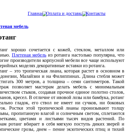
Главная
Оплата и доставка
Контакты
теная мебель
отанг
танг хорошо сочетается с кожей, стеклом, металлом или
анью.
Плетеная мебель
из ротанга настолько популярна, что
огие производители корпусной мебели все чаще используют
серийных моделях декоративные вставки из ротанга.
танг – это тропическая лиана, которая растет в основном в
донезии, Малайзии и на Филиппинах. Длина стебля может
стигать 300 метров, а толщина – семи сантиметров. Такой
траж позволяет мастерам делать мебель с минимальным
личеством стыков, создавая прочное единое полотно столов,
ванов, кресел. В отличие от ивовой лозы или бамбука, ротанг
еально гладок, его ствол не имеет ни сучков, ни боковых
ток. Ростки этой тропической лианы пронизывают толщу
львы, пропитанную влагой и солнечным светом, сплетаются
ветками, цветами и листьями тысяч видов растений. По
чам ротанг вбирает в себя мягкую поступь диких зверей и
опические грозы, днем – пение экзотических птиц и тихий