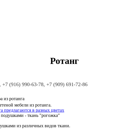
Ротанг
, +7 (916) 990-63-78, +7 (909) 691-72-86
а из ротанга
теной мебели из ротанга.
а предлагаются в разных цветах
 подушками - ткань "рогожка"
душками из различных видов ткани.