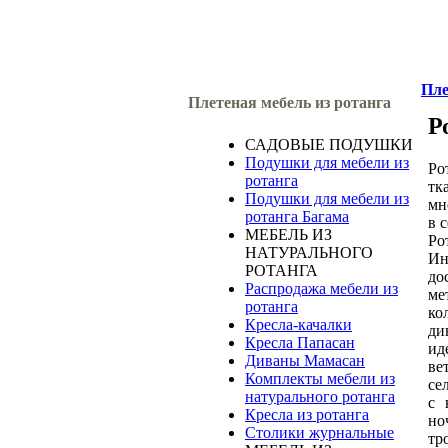
Пле
Плетеная мебель из ротанга
Р
САДОВЫЕ ПОДУШКИ
Подушки для мебели из
Ро
ротанга
тк
Подушки для мебели из
мн
ротанга Багама
в 
МЕБЕЛЬ ИЗ
Ро
НАТУРАЛЬНОГО
Ин
РОТАНГА
до
Распродажа мебели из
ме
ротанга
ко
Кресла-качалки
ди
Кресла Папасан
ид
Диваны Мамасан
ве
Комплекты мебели из
се
натурального ротанга
с 
Кресла из ротанга
но
Столики журнальные
тр