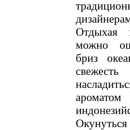
традици
дизайне
Отдыхая 
можно ощ
бриз океа
свежесть
насладит
аромат
индонезийс
Окунуть