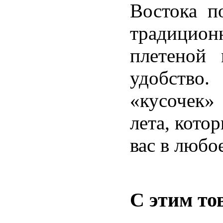
Востока п
традиц
плетеной 
удобство
«кусочек» 
лета, кото
вас в любо
С этим то