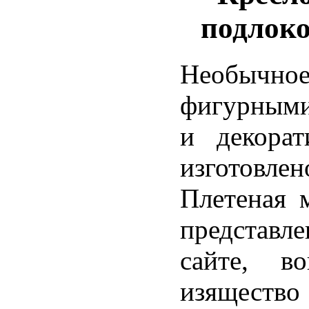
подлоко
Необыч
фигурными
и декорат
изготовле
Плетеная м
представ
сайте, в
изящество 