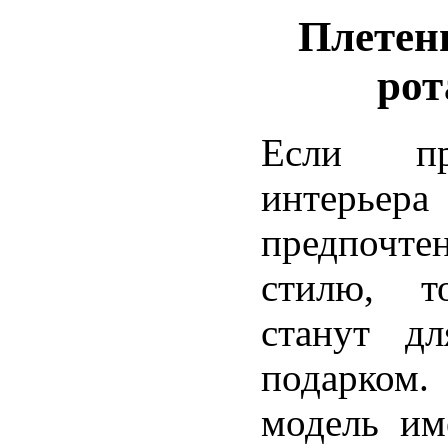
Плетен
рот
Если пр
интерье
предпочт
стилю, т
станут д
подарком.
модель им