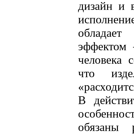
дизайн и 
исполнение
обладае
эффектом 
человека с
что изд
«расходитс
В действи
особенн
обязаны р