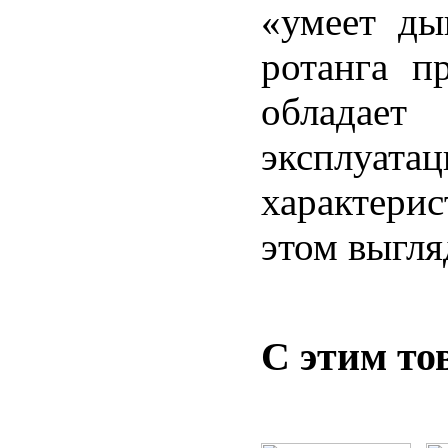
«умеет ды
ротанга пр
облада
эксплуата
характери
этом выгля
С этим то