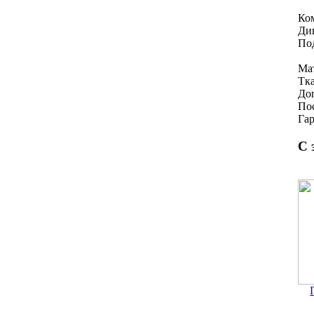
Ко
Див
Под
Ма
Тка
Доп
Пос
Гар
С 