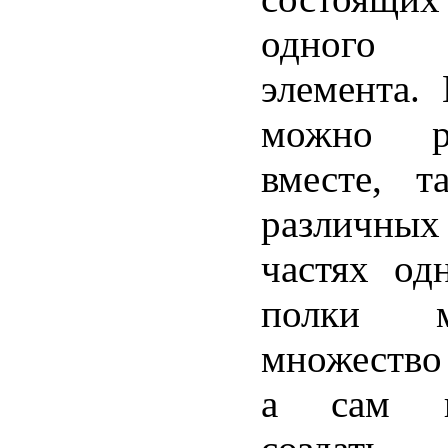
одного 
элемента.
можно р
вместе, т
различных
частях од
полки м
множество
а сам н