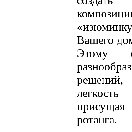
созда
компози
«изюмин
Вашего до
Этому с
разнооб
решений,
легкост
присущая
ротанга.