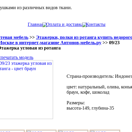
душками из различных видов ткани.
Главная
Оплата и доставка
Контакты
теная мебель
>>
Этажерки, полки из ротанга купить недорого
Москве в интернет-магазине Антонов-мебель.ру
>> 09/23
Этажерка угловая из ротанга
спечатать модель
Страна-производитель: Индоне
цвет: натуральный, олива, конья
браун, кофе, шоколад
Размеры:
высота-149, глубина-35