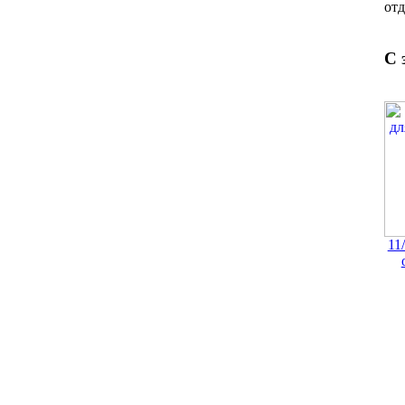
отд
С 
11